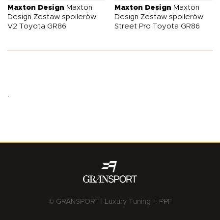
wyróżniało się unikatowym stylem na tle innych sportowych
Maxton Design
Maxton
Maxton Design
Maxton
Design Zestaw spoilerów
Design Zestaw spoilerów
V2 Toyota GR86
Street Pro Toyota GR86
.
© GRANSPORT | Luxury Tuning + PPF