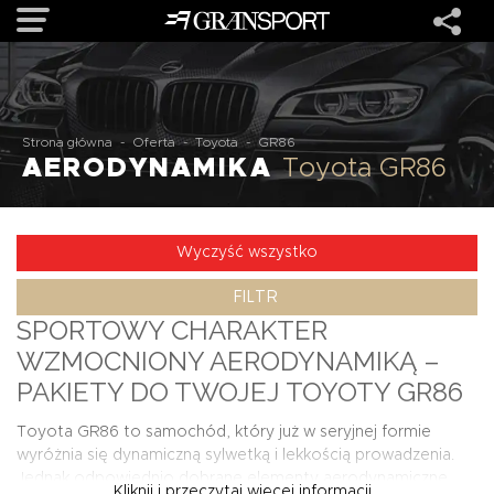
OFERTA
Strona główna
-
Oferta
-
Toyota
-
GR86
AERODYNAMIKA
Toyota GR86
MARKI
REALIZACJE
Wyczyść wszystko
FILTR
O NAS
SPORTOWY CHARAKTER
WZMOCNIONY AERODYNAMIKĄ –
USŁUGI
PAKIETY DO TWOJEJ TOYOTY GR86
Toyota GR86 to samochód, który już w seryjnej formie
KONTAKT
wyróżnia się dynamiczną sylwetką i lekkością prowadzenia.
Jednak odpowiednio dobrane elementy aerodynamiczne
Kliknij i przeczytaj więcej informacji...