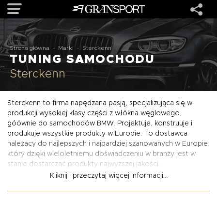
OFERTA
Strona główna
-
Marki
-
Sterckenn
TUNING SAMOCHODU
Sterckenn
MARKI
Sterckenn to firma napędzana pasją, specjalizująca się w
REALIZACJE
produkcji wysokiej klasy części z włókna węglowego,
góównie do samochodów BMW. Projektuje, konstruuje i
produkuje wszystkie produkty w Europie. To dostawca
O NAS
należący do najlepszych i najbardziej szanowanych w Europie,
który dzięki wieloletniemu doświadczeniu w branży jest w
stanie dostarczać produkty najwyższej jakości.
USŁUGI
Kliknij i przeczytaj więcej informacji...
Produkty Sterckenn są projektowane w celu podkreślenia
KONTAKT
oryginalnej stylistyki pojazdów BMW. Pakiety
aerodynamiczne nadają pojazdom agresywny wygląd bez
utraty proporcji - kluczowego elementu każdego