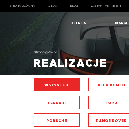
STRONA GŁÓWNA
O NAS
BLOG
ZOSTAŃ PARTNEREM
OFERTA
MARKI
Strona główna
REALIZACJE
WSZYSTKIE
ALFA ROMEO
FERRARI
FORD
PORSCHE
RANGE ROVER