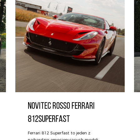
NOVITEC ROSSO FERRARI
812SUPERFAST
Ferrari 812 Superfast to jeden z
najbardziej emocjonujących modeli