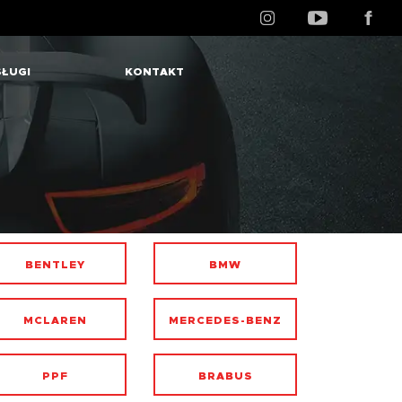
ŁUGI
KONTAKT
BENTLEY
BMW
MCLAREN
MERCEDES-BENZ
PPF
BRABUS