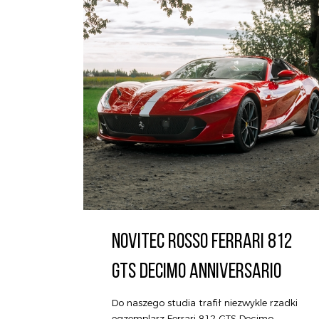
NOVITEC ROSSO FERRARI 812
GTS DECIMO ANNIVERSARIO
Do naszego studia trafił niezwykle rzadki
egzemplarz Ferrari 812 GTS Decimo