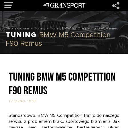
OFERTA
Strona główna
-
Tuning
-
Tuning BMW M5 Competition F90 Remus
TUNING
BMW M5 Competition
F90 Remus
MARKI
REALIZACJE
TUNING BMW M5 COMPETITION
O NAS
F90 REMUS
USŁUGI
12.12.2024 10:08
KONTAKT
Standardowo, BMW M5 Competition trafiło do naszego
serwisu z problemem braku sportowego brzmienia. Jak
zawsze więc zastosowaliśmy bestsellerowy układ