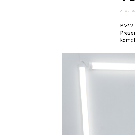
21.05.20
BMW M
Preze
kompl