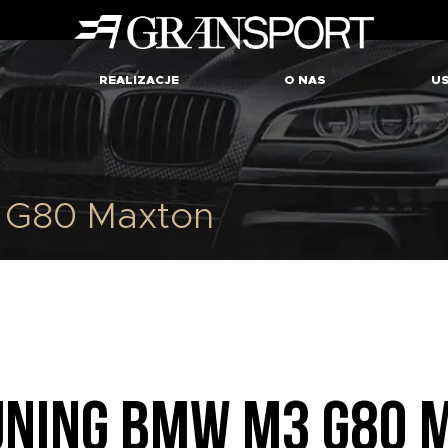
REALIZACJE
O NAS
US
G80 Maxton
UNING BMW M3 G80 