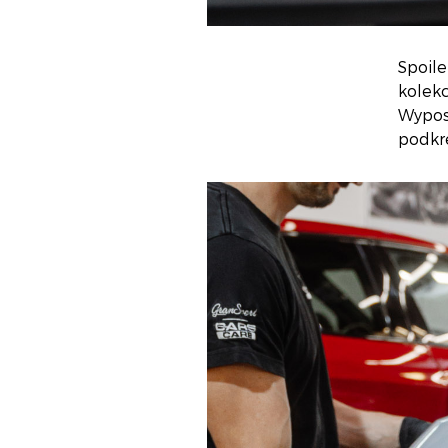
Spoile
kolek
Wypos
podkre