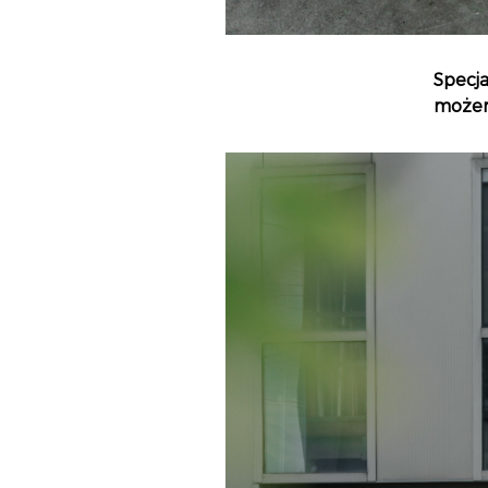
Specj
możem