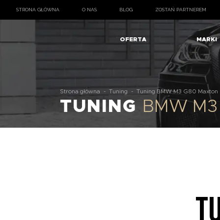
STRONA GŁÓWNA
O NAS
BLOG
ZOSTAŃ PARTNEREM
OFERTA
MARKI
Strona główna
-
Tuning
-
Tuning BMW M3 G80 Maxton
TUNING
BMW M3 
T