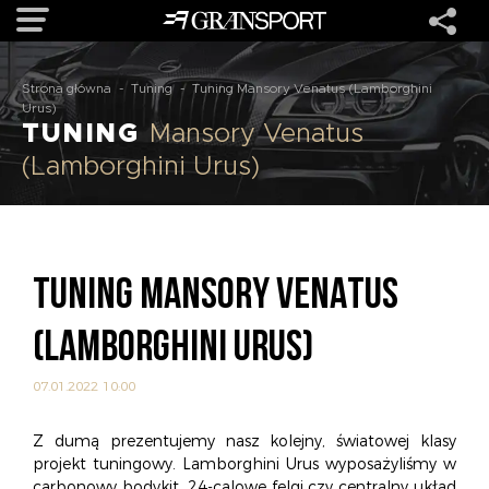
Strona główna
-
Tuning
-
Tuning Mansory Venatus (Lamborghini
OFERTA
Urus)
TUNING
Mansory Venatus
(Lamborghini Urus)
MARKI
REALIZACJE
TUNING MANSORY VENATUS
O NAS
(LAMBORGHINI URUS)
USŁUGI
07.01.2022 10:00
KONTAKT
Z dumą prezentujemy nasz kolejny, światowej klasy
projekt tuningowy. Lamborghini Urus wyposażyliśmy w
carbonowy bodykit, 24-calowe felgi czy centralny układ