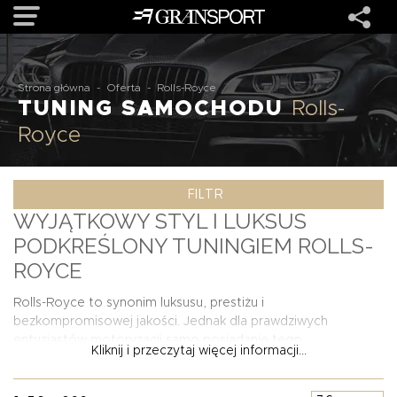
OFERTA
Strona główna
-
Oferta
-
Rolls-Royce
TUNING SAMOCHODU
Rolls-
Royce
MARKI
FILTR
REALIZACJE
WYJĄTKOWY STYL I LUKSUS
PODKREŚLONY TUNINGIEM ROLLS-
O NAS
ROYCE
USŁUGI
Rolls-Royce to synonim luksusu, prestiżu i
bezkompromisowej jakości. Jednak dla prawdziwych
entuzjastów motoryzacji samo posiadanie tego
Kliknij i przeczytaj więcej informacji...
KONTAKT
wyjątkowego samochodu to dopiero początek. Dzięki
tuningowi Rolls-Royce możesz wynieść swoje auto na
zupełnie nowy poziom unikalności i charakteru. W tej