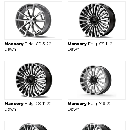
rozwiązań, które pozwolą Ci podkreślić ekskluzywność i
potęgę Twojego Rolls-Royce’a, tuning wizualny i akustyczny
z naszej oferty będzie najlepszym wyborem.
Mansory
Felgi CS.5 22"
Mansory
Felgi CS.11 21"
Dawn
Dawn
Mansory
Felgi CS.11 22"
Mansory
Felgi Y.8 22"
Dawn
Dawn