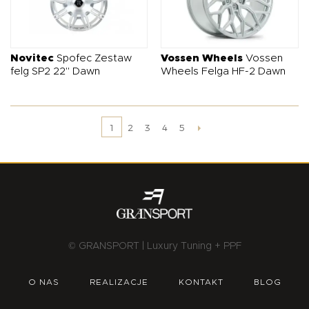
Novitec
Spofec Zestaw
Vossen Wheels
Vossen
felg SP2 22" Dawn
Wheels Felga HF-2 Dawn
2
3
4
5
1
© GRANSPORT | Luxury Tuning + PPF
O NAS
REALIZACJE
KONTAKT
BLOG