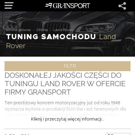
OFERTA
Strona główna
-
Oferta
-
Land Rover
TUNING SAMOCHODU
Land
Rover
MARKI
FILTR
REALIZACJE
DOSKONAŁEJ JAKOŚCI CZĘŚCI DO
TUNINGU LAND ROVER W OFERCIE
O NAS
FIRMY GRANSPORT
USŁUGI
Ten prestiżowy koncern motoryzacyjny już od roku 1948
wyznacza kryteria w produkcji SUV-ów i aut terenowych dla
całej branży. Tuning samochodów Land Rover musi być
Kliknij i przeczytaj więcej informacji...
KONTAKT
równie luksusowy i świetnie wykonany co same pojazdy tej
brytyjskiej marki. W związku z tym podejmując współpracę w
tej dziedzinie z firmą GranSport, mogą Państwo liczyć na