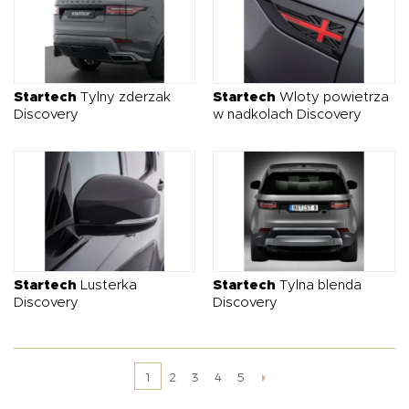
Startech
Tylny zderzak
Startech
Wloty powietrza
Discovery
w nadkolach Discovery
Startech
Lusterka
Startech
Tylna blenda
Discovery
Discovery
2
3
4
5
1