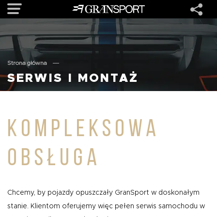
OFERTA
Strona główna
SERWIS I MONTAŻ
MARKI
REALIZACJE
KOMPLEKSOWA
O NAS
OBSŁUGA
USŁUGI
Chcemy, by pojazdy opuszczały GranSport w doskonałym
KONTAKT
stanie. Klientom oferujemy więc pełen serwis samochodu w