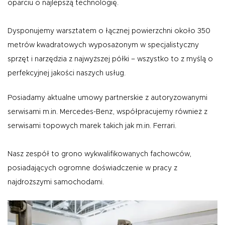
oparciu o najlepszą technologię.
O NAS
OFERTA
BLOG
ZOSTAŃ PARTNEREM
Dysponujemy warsztatem o łącznej powierzchni około 350
metrów kwadratowych wyposażonym w specjalistyczny
sprzęt i narzędzia z najwyższej półki – wszystko to z myślą o
perfekcyjnej jakości naszych usług.
Posiadamy aktualne umowy partnerskie z autoryzowanymi
serwisami m.in. Mercedes-Benz, współpracujemy również z
serwisami topowych marek takich jak m.in. Ferrari.
Nasz zespół to grono wykwalifikowanych fachowców,
posiadających ogromne doświadczenie w pracy z
najdroższymi samochodami.