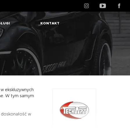
ŁUGI
KONTAKT
ę w ekskluzywnych
czne. W tym samym
na doskonałość w