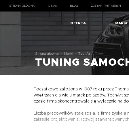
STRONA GŁÓWNA
O NAS
BLOG
ZOSTAŃ PARTNEREM
OFERTA
MARKI
Strona główna
-
Marki
-
TechArt
TUNING SAMO
Początkowo założona w 1987 roku przez Thomasa 
wnętrzach dla wielu marek pojazdów. TechArt s
czasie firma skoncentrowała się wyłącznie na
Liczba pracowników stale rosła, a firma zyskała
zakresie projektowania, rozwój zaawansowanych 