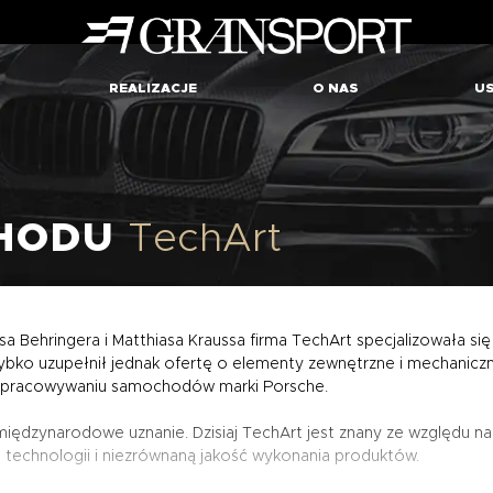
REALIZACJE
O NAS
US
CHODU
TechArt
Behringera i Matthiasa Kraussa firma TechArt specjalizowała si
zybko uzupełnił jednak ofertę o elementy zewnętrzne i mechani
 dopracowywaniu samochodów marki Porsche.
 międzynarodowe uznanie. Dzisiaj TechArt jest znany ze względu 
technologii i niezrównaną jakość wykonania produktów.