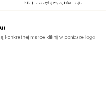
zacji niemal każdego elementu aut Porsche - od stylizacji zewnętr
Kliknij i przeczytaj więcej informacji...
trz. Dzięki wieloletniemu doświadczeniu przy pracy z autami tej 
e.
chArt jest prawdziwie międzynarodową marką. Produkty można zaku
u:
konkretnej marce kliknij w poniższe logo