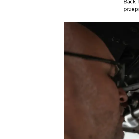
Back.
przep