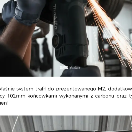
właśnie system trafił do prezentowanego M2, dodatko
icy 102mm końcówkami wykonanymi z carbonu oraz ty
ien!