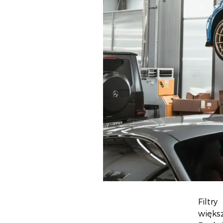
Filtr
więks