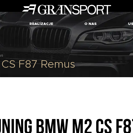
REALIZACJE
O NAS
US
us
CS F87 Remus
UNING BMW M2 CS F