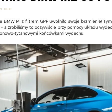
21 10:08
ne BMW M z filtrem GPF uwolniło swoje brzmienie! Tym
 - a zrobiliśmy to oczywiście przy pomocy układu wy
bonowo-tytanowymi końcówkami wydechu.