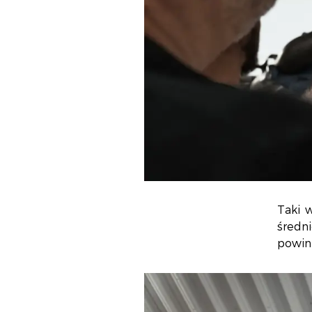
Taki 
średn
powin