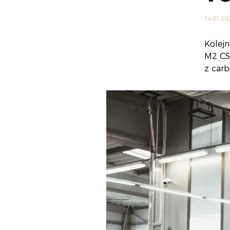
14.01.20
Kolej
M2 CS
z car