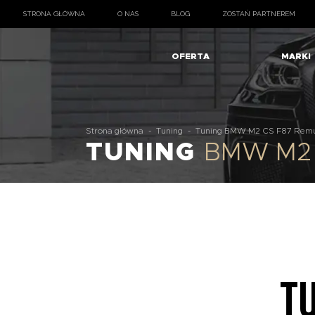
STRONA GŁÓWNA
O NAS
BLOG
ZOSTAŃ PARTNEREM
OFERTA
MARKI
Strona główna
-
Tuning
-
Tuning BMW M2 CS F87 Rem
TUNING
BMW M2 
T