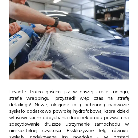
Levante Trofeo gościło już w naszej strefie tuningu,
strefie wrappingu, przyszedł więc czas na strefę
detailingu! Nowe, oklejone folią ochronną nadwozie
zyskało dodatkowo powłokę hydrofobową, która dzięki
właściwościom odpychania drobinek brudu pozwala na
zdecydowanie dłuższe utrzymanie samochodu w
nieskazitelnej czystości. Ekskluzywne felgi również
zyskały dedykowaną im powłokę - w postaci