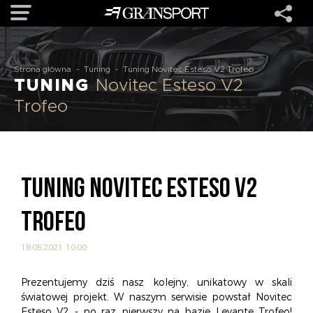
OFERTA
Strona główna
-
Tuning
-
Tuning Novitec Esteso V2 Trofeo
TUNING
Novitec Esteso V2
Trofeo
MARKI
REALIZACJE
TUNING NOVITEC ESTESO V2
O NAS
TROFEO
USŁUGI
18.05.2021 10:00
KONTAKT
Prezentujemy dziś nasz kolejny, unikatowy w skali
światowej projekt. W naszym serwisie powstał Novitec
Esteso V2 - po raz pierwszy na bazie Levante Trofeo!