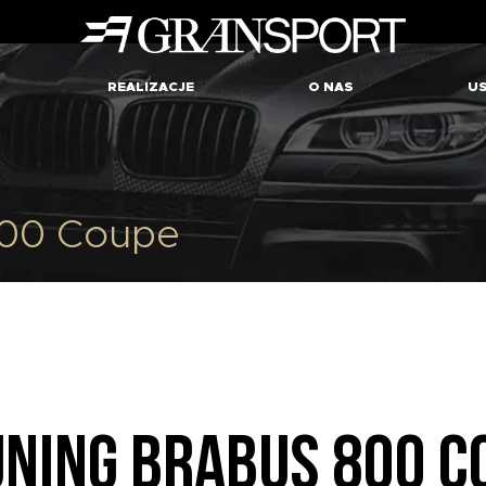
REALIZACJE
O NAS
US
800 Coupe
UNING BRABUS 800 C