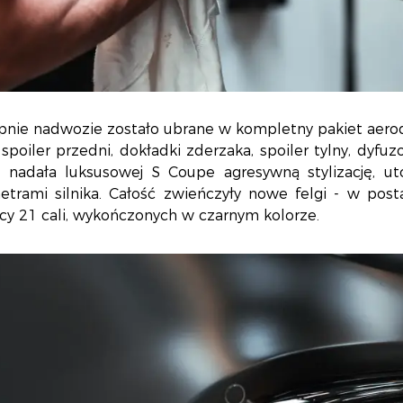
pnie nadwozie zostało ubrane w kompletny pakiet aer
poiler przedni, dokładki zderzaka, spoiler tylny, dyfuz
ć nadała luksusowej S Coupe agresywną stylizację, ut
etrami silnika. Całość zwieńczyły nowe felgi - w post
cy 21 cali, wykończonych w czarnym kolorze.