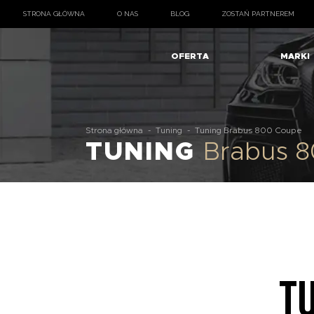
STRONA GŁÓWNA
O NAS
BLOG
ZOSTAŃ PARTNEREM
OFERTA
MARKI
Strona główna
-
Tuning
-
Tuning Brabus 800 Coupe
TUNING
Brabus 
T