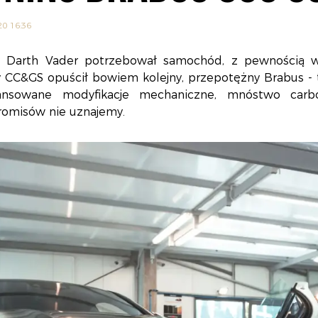
20 16:36
 Darth Vader potrzebował samochód, z pewnością wy
 CC&GS opuścił bowiem kolejny, przepotężny Brabus -
nsowane modyfikacje mechaniczne, mnóstwo carb
omisów nie uznajemy.