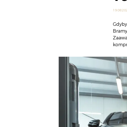
19.08.20
Gdyby
Bramy
Zaawa
kompr