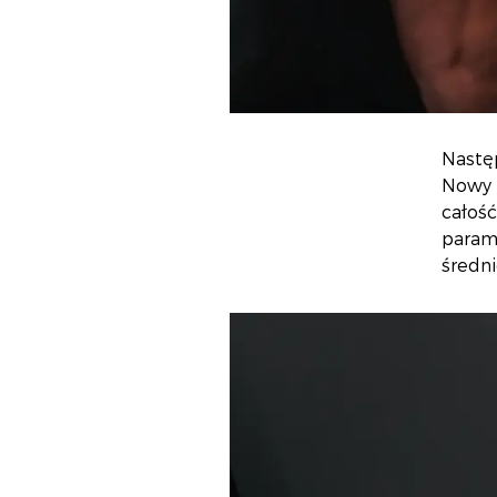
Nastę
Nowy s
całoś
param
średni