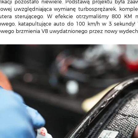
fikacji pozostało niewiele. Podstawą projektu była za
owej uwzględniająca wymianę turbosprężarek, kompl
tera sterującego. W efekcie otrzymaliśmy 800 K
owego, katapultujące auto do 100 km/h w 3 sekundy
owego brzmienia V8 uwydatnionego przez nowy wydech