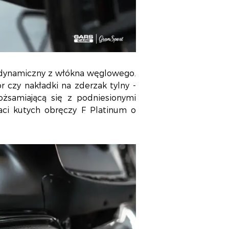
odynamiczny z włókna węglowego.
or czy nakładki na zderzak tylny -
ożsamiającą się z podniesionymi
aci kutych obręczy F Platinum o