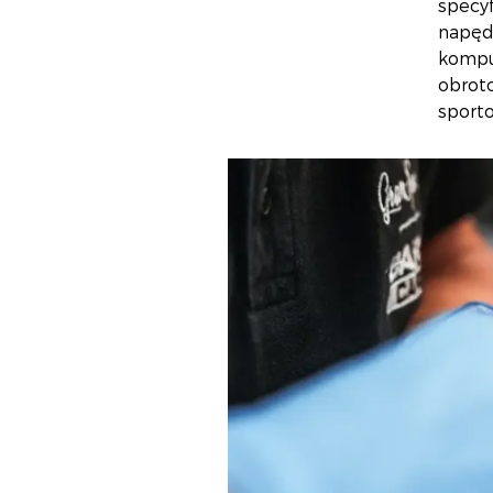
specy
napęd
kompu
obrot
sport