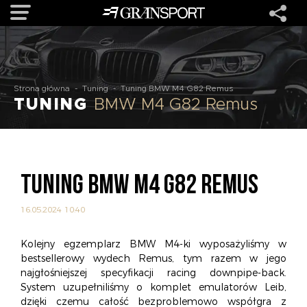
OFERTA
Strona główna
-
Tuning
-
Tuning BMW M4 G82 Remus
TUNING
BMW M4 G82 Remus
MARKI
REALIZACJE
TUNING BMW M4 G82 REMUS
O NAS
16.05.2024 10:40
USŁUGI
Kolejny egzemplarz BMW M4-ki wyposażyliśmy w
bestsellerowy wydech Remus, tym razem w jego
najgłośniejszej specyfikacji racing downpipe-back.
KONTAKT
System uzupełniliśmy o komplet emulatorów Leib,
dzięki czemu całość bezproblemowo współgra z