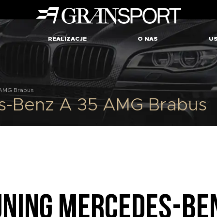
REALIZACJE
O NAS
US
 AMG Brabus
s-Benz A 35 AMG Brabus
UNING MERCEDES-BEN