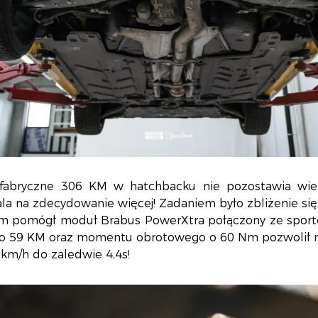
fabryczne 306 KM w hatchbacku nie pozostawia wiele 
la na zdecydowanie więcej! Zadaniem było zbliżenie s
m pomógł moduł Brabus PowerXtra połączony ze sporto
o 59 KM oraz momentu obrotowego o 60 Nm pozwolił na
 km/h do zaledwie 4,4s!