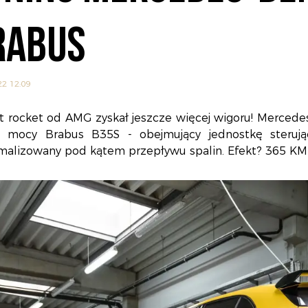
RABUS
22 12:09
t rocket od AMG zyskał jeszcze więcej wigoru! Merced
t mocy Brabus B35S - obejmujący jednostkę sterując
malizowany pod kątem przepływu spalin. Efekt? 365 KM