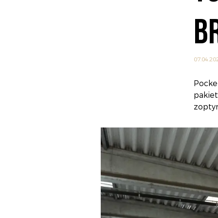
B
07.04.20
Pocke
pakie
zopty