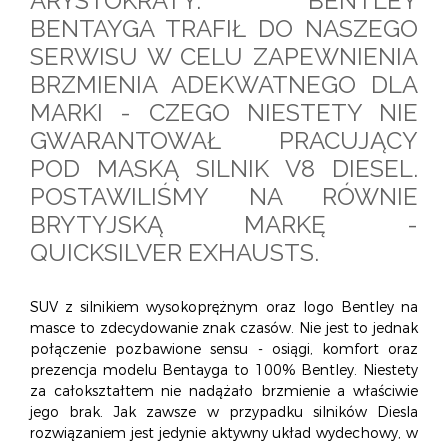
ARYSTOKRATY. BENTLEY
O NAS
OFERTA
BLOG
ZOSTAŃ PARTNEREM
BENTAYGA TRAFIŁ DO NASZEGO
SERWISU W CELU ZAPEWNIENIA
BRZMIENIA ADEKWATNEGO DLA
MARKI - CZEGO NIESTETY NIE
GWARANTOWAŁ PRACUJĄCY
POD MASKĄ SILNIK V8 DIESEL.
POSTAWILIŚMY NA RÓWNIE
BRYTYJSKĄ MARKĘ -
QUICKSILVER EXHAUSTS.
SUV z silnikiem wysokoprężnym oraz logo Bentley na
masce to zdecydowanie znak czasów. Nie jest to jednak
połączenie pozbawione sensu - osiągi, komfort oraz
prezencja modelu Bentayga to 100% Bentley. Niestety
za całokształtem nie nadążało brzmienie a właściwie
jego brak. Jak zawsze w przypadku silników Diesla
rozwiązaniem jest jedynie aktywny układ wydechowy, w