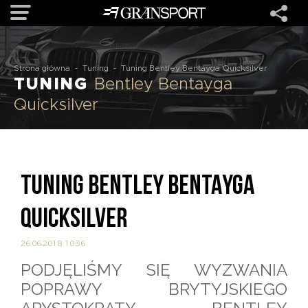
OFERTA
Strona główna
-
Tuning
-
Tuning Bentley Bentayga Quicksilver
TUNING
Bentley Bentayga
Quicksilver
MARKI
REALIZACJE
TUNING BENTLEY BENTAYGA
O NAS
QUICKSILVER
USŁUGI
26.06.2018 10:36
PODJĘLIŚMY SIĘ WYZWANIA
KONTAKT
POPRAWY BRYTYJSKIEGO