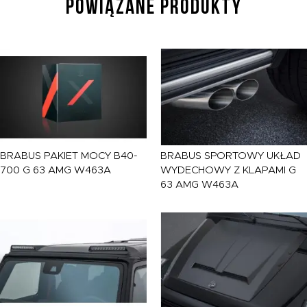
POWIĄZANE PRODUKTY
BRABUS
PAKIET MOCY B40-
BRABUS
SPORTOWY UKŁAD
700 G 63 AMG W463A
WYDECHOWY Z KLAPAMI G
63 AMG W463A