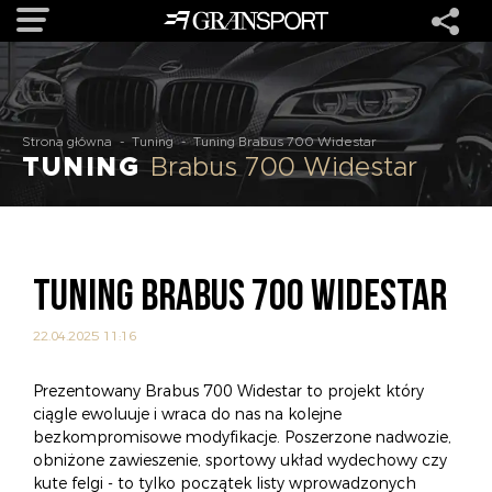
OFERTA
Strona główna
-
Tuning
-
Tuning Brabus 700 Widestar
TUNING
Brabus 700 Widestar
MARKI
REALIZACJE
TUNING BRABUS 700 WIDESTAR
O NAS
22.04.2025 11:16
USŁUGI
Prezentowany Brabus 700 Widestar to projekt który
ciągle ewoluuje i wraca do nas na kolejne
bezkompromisowe modyfikacje. Poszerzone nadwozie,
KONTAKT
obniżone zawieszenie, sportowy układ wydechowy czy
kute felgi - to tylko początek listy wprowadzonych