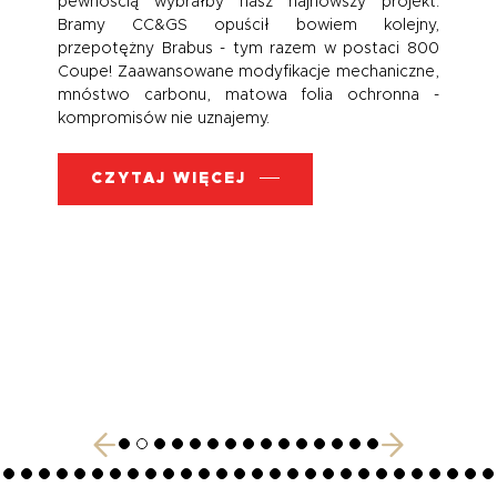
kt.
nich są wyjątkowe... bardziej. Jednym 
ny,
modeli jest niewątpliwie 458 Speciale, os
800
wolnossącym silnikiem V8. Aby wydobyć 
ne,
jeszcze więcej sportowych wrażeń, zajęl
a -
poprawą układu wydechowego
hamulcowego!
CZYTAJ WIĘCEJ