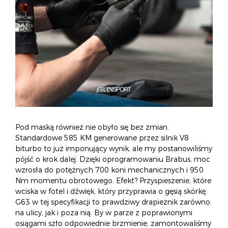
Pod maską również nie obyło się bez zmian.
Standardowe 585 KM generowane przez silnik V8
biturbo to już imponujący wynik, ale my postanowiliśmy
pójść o krok dalej. Dzięki oprogramowaniu Brabus, moc
wzrosła do potężnych 700 koni mechanicznych i 950
Nm momentu obrotowego. Efekt? Przyspieszenie, które
wciska w fotel i dźwięk, który przyprawia o gęsią skórkę.
G63 w tej specyfikacji to prawdziwy drapieżnik zarówno
na ulicy, jak i poza nią. By w parze z poprawionymi
osiągami szło odpowiednie brzmienie, zamontowaliśmy