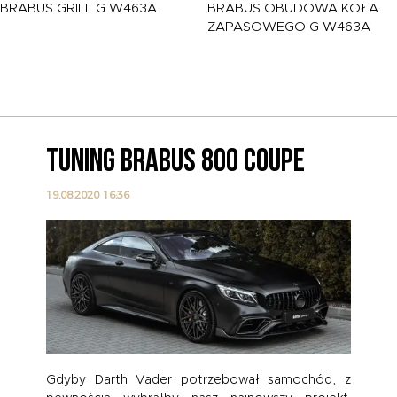
BRABUS
GRILL G W463A
BRABUS
OBUDOWA KOŁA
ZAPASOWEGO G W463A
TUNING FERRARI 458 SPECI
CAPRISTO
12.08.2020 15:19
, z
Każde Ferrari jest wyjątkowe, jednak ni