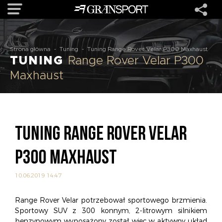
OFERTA
Strona główna
-
Tuning
-
Tuning Range Rover Velar P300 Maxhaust
TUNING
Range Rover Velar P300
Maxhaust
MARKI
REALIZACJE
TUNING RANGE ROVER VELAR
O NAS
P300 MAXHAUST
USŁUGI
10.06.2019 14:47
KONTAKT
Range Rover Velar potrzebował sportowego brzmienia.
Sportowy SUV z 300 konnym, 2-litrowym silnikiem
benzynowym wyposażony został więc w aktywny układ