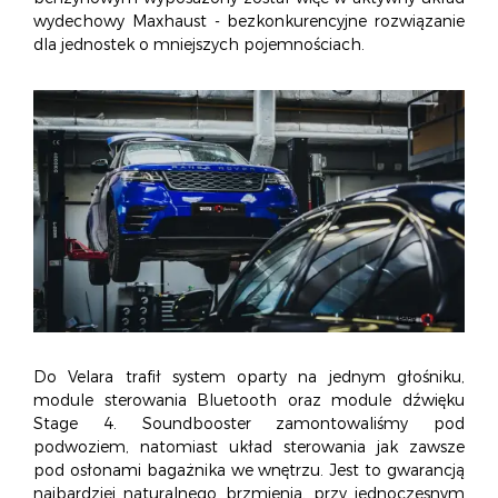
O NAS
OFERTA
BLOG
ZOSTAŃ PARTNEREM
wydechowy Maxhaust - bezkonkurencyjne rozwiązanie
dla jednostek o mniejszych pojemnościach.
Do Velara trafił system oparty na jednym głośniku,
module sterowania Bluetooth oraz module dźwięku
Stage 4. Soundbooster zamontowaliśmy pod
podwoziem, natomiast układ sterowania jak zawsze
pod osłonami bagażnika we wnętrzu. Jest to gwarancją
najbardziej naturalnego brzmienia, przy jednoczesnym