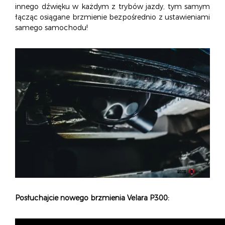
innego dźwięku w każdym z trybów jazdy, tym samym
łącząc osiągane brzmienie bezpośrednio z ustawieniami
samego samochodu!
Posłuchajcie nowego brzmienia Velara P300: