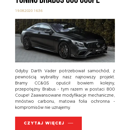
TUNING BRABUS 800 COUPE
19.08.2020 16:36
Gdyby Darth Vader potrzebował samochód, z
pewnością wybrałby nasz najnowszy projekt.
Bramy CC&GS opuścił bowiem kolejny,
przepotężny Brabus - tym razem w postaci 800
Coupe! Zaawansowane modyfikacje mechaniczne,
mnóstwo carbonu, matowa folia ochronna -
kompromisów nie uznajemy.
CZYTAJ WIĘCEJ