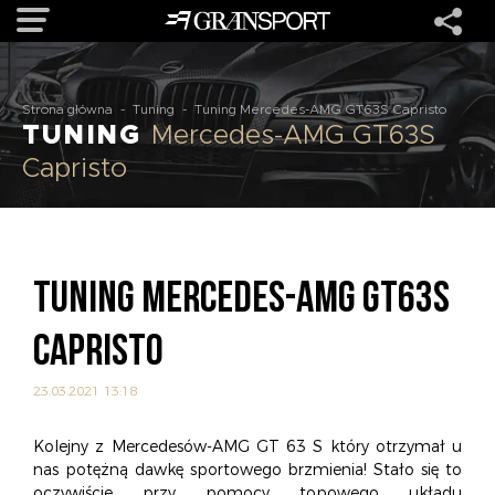
OFERTA
Strona główna
-
Tuning
-
Tuning Mercedes-AMG GT63S Capristo
TUNING
Mercedes-AMG GT63S
Capristo
MARKI
REALIZACJE
TUNING MERCEDES-AMG GT63S
O NAS
CAPRISTO
USŁUGI
23.03.2021 13:18
KONTAKT
Kolejny z Mercedesów-AMG GT 63 S który otrzymał u
nas potężną dawkę sportowego brzmienia! Stało się to
oczywiście przy pomocy topowego układu