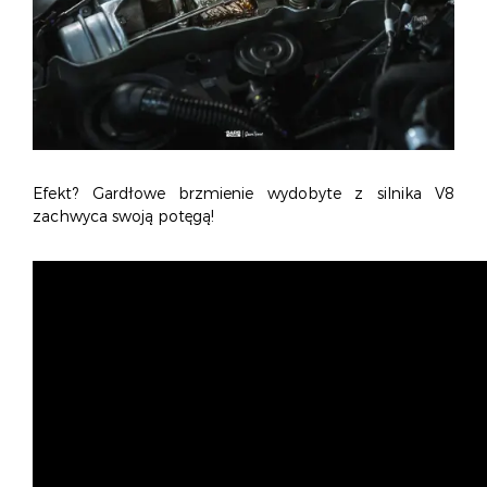
Efekt? Gardłowe brzmienie wydobyte z silnika V8
zachwyca swoją potęgą!