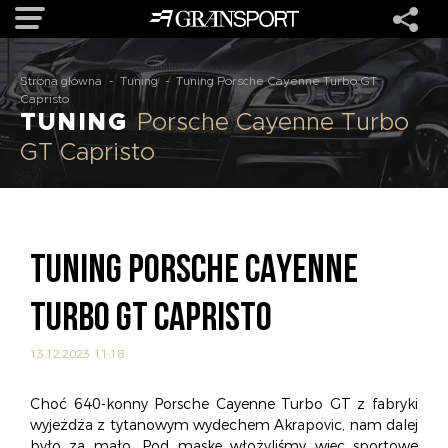
Strona główna
-
Tuning
-
Tuning Porsche Cayenne Turbo GT
OFERTA
Capristo
TUNING
Porsche Cayenne Turbo
GT Capristo
MARKI
REALIZACJE
TUNING PORSCHE CAYENNE
O NAS
TURBO GT CAPRISTO
USŁUGI
13.12.2023 11:18
KONTAKT
Choć 640-konny Porsche Cayenne Turbo GT z fabryki
wyjeżdża z tytanowym wydechem Akrapovic, nam dalej
było za mało. Pod maskę włożyliśmy więc sportowe