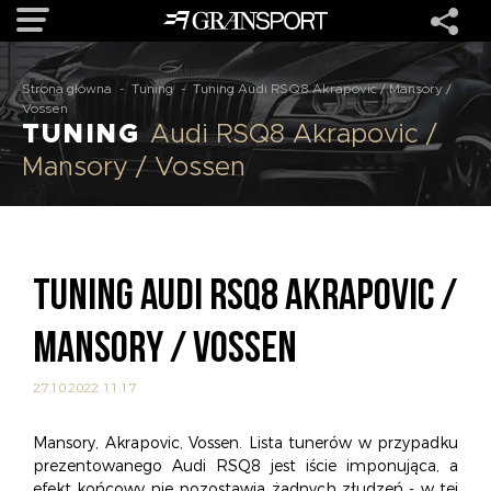
Strona główna
-
Tuning
-
Tuning Audi RSQ8 Akrapovic / Mansory /
OFERTA
Vossen
TUNING
Audi RSQ8 Akrapovic /
Mansory / Vossen
MARKI
REALIZACJE
TUNING AUDI RSQ8 AKRAPOVIC /
O NAS
MANSORY / VOSSEN
USŁUGI
27.10.2022 11:17
KONTAKT
Mansory, Akrapovic, Vossen. Lista tunerów w przypadku
prezentowanego Audi RSQ8 jest iście imponująca, a
efekt końcowy nie pozostawia żadnych złudzeń - w tej