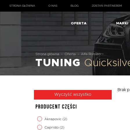
STRONA GŁÓWNA
O NAS
BLOG
ZOSTAŃ PARTNEREM
OFERTA
MARKI
Strona główna
-
Oferta
-
Alfa Romeo
TUNING
Quicksil
Brak p
Wyczyść wszystko
PRODUCENT CZĘŚCI
Akrapovic
(2)
Capristo
(2)