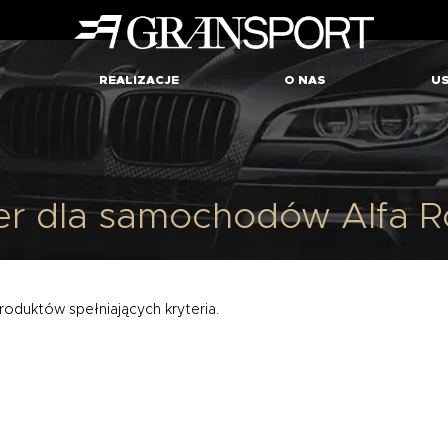
REALIZACJE
O NAS
US
ver dla samochodów Alfa 
roduktów spełniających kryteria.