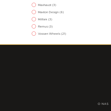
Maxhaust
(3)
Maxton Design
(6)
Milltek
(3)
Remus
(3)
Vossen Wheels
(21)
O NAS