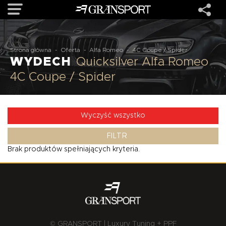
OFERTA
Strona główna
-
Oferta
-
Alfa Romeo
-
4C Coupe / Spider
WYDECH
Quicksilver Alfa Romeo
4C Coupe / Spider
MARKI
REALIZACJE
Wyczyść wszystko
FILTR
O NAS
Brak produktów spełniających kryteria.
USŁUGI
KONTAKT
© GRANSPORT | Luxury Tuning + PPF