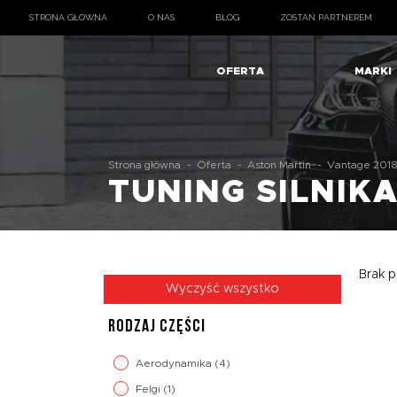
STRONA GŁÓWNA
O NAS
BLOG
ZOSTAŃ PARTNEREM
OFERTA
MARKI
Strona główna
-
Oferta
-
Aston Martin
-
Vantage 201
TUNING SILNIK
Brak p
Wyczyść wszystko
RODZAJ CZĘŚCI
Aerodynamika
(4)
Felgi
(1)