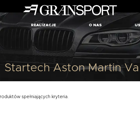
REALIZACJE
O NAS
US
8
A
Startech Aston Martin V
roduktów spełniających kryteria.