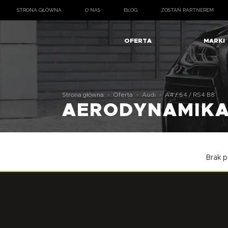
STRONA GŁÓWNA
O NAS
BLOG
ZOSTAŃ PARTNEREM
OFERTA
MARKI
Strona główna
-
Oferta
-
Audi
-
A4 / S4 / RS4 B8
AERODYNAMIK
Brak p