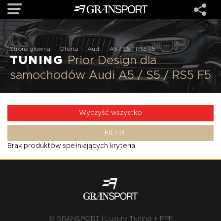
OFERTA
Strona główna
-
Oferta
-
Audi
-
A5 / S5 / RS5 F5
TUNING
Prior Design dla
samochodów Audi A5 / S5 / RS5 F5
MARKI
REALIZACJE
Wyczyść wszystko
FILTR
O NAS
Brak produktów spełniających kryteria.
USŁUGI
KONTAKT
© GRANSPORT | Luxury Tuning + PPF