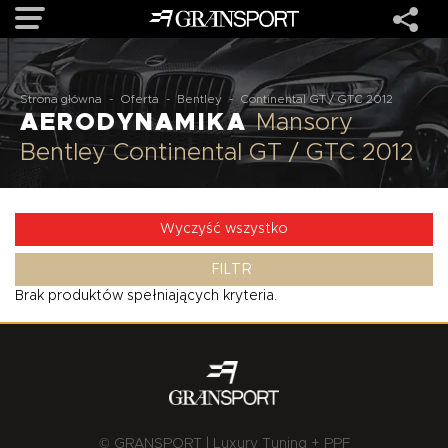
OFERTA
Strona główna
-
Oferta
-
Bentley
-
Continental GT / GTC 2012
AERODYNAMIKA
Mansory
Bentley Continental GT / GTC 2012
MARKI
REALIZACJE
Wyczyść wszystko
FILTR
O NAS
Brak produktów spełniających kryteria.
USŁUGI
KONTAKT
© GRANSPORT | Luxury Tuning + PPF