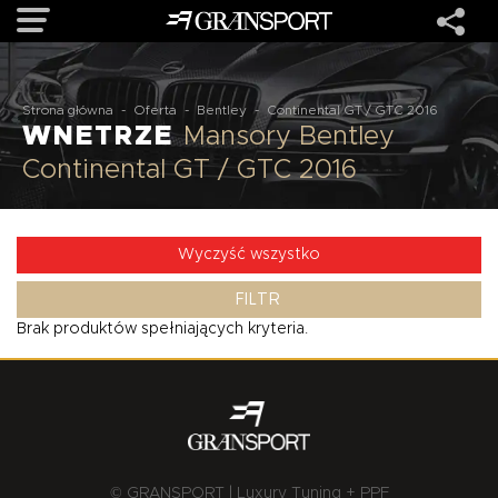
OFERTA
Strona główna
-
Oferta
-
Bentley
-
Continental GT / GTC 2016
WNETRZE
Mansory Bentley
Continental GT / GTC 2016
MARKI
REALIZACJE
Wyczyść wszystko
FILTR
O NAS
Brak produktów spełniających kryteria.
USŁUGI
KONTAKT
© GRANSPORT | Luxury Tuning + PPF