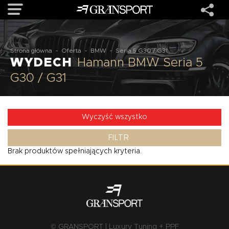
OFERTA
Strona główna
-
Oferta
-
BMW
-
Seria 5 G30 / G31
WYDECH
Hamann BMW Seria 5
G30 / G31
MARKI
REALIZACJE
Wyczyść wszystko
FILTR
O NAS
Brak produktów spełniających kryteria.
USŁUGI
KONTAKT
© GRANSPORT | Luxury Tuning + PPF