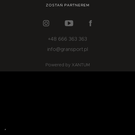
O NAS
OFERTA
BLOG
ZOSTAŃ PARTNEREM
ZOSTAŃ PARTNEREM
+48 666 363 363
info@gransport.pl
Powered by XANTUM