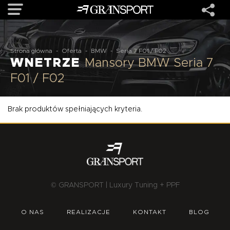
OFERTA
Strona główna
-
Oferta
-
BMW
-
Seria 7 F01 / F02
WNETRZE
Mansory BMW Seria 7
F01 / F02
MARKI
Brak produktów spełniających kryteria.
REALIZACJE
O NAS
USŁUGI
© GRANSPORT | Luxury Tuning + PPF
KONTAKT
O NAS
REALIZACJE
KONTAKT
BLOG