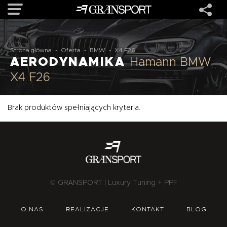
OFERTA
Strona główna
-
Oferta
-
BMW
-
X4 F26
AERODYNAMIKA
Hamann BMW
X4 F26
MARKI
Brak produktów spełniających kryteria.
REALIZACJE
O NAS
USŁUGI
© GRANSPORT | Luxury Tuning + PPF
KONTAKT
O NAS
REALIZACJE
KONTAKT
BLOG