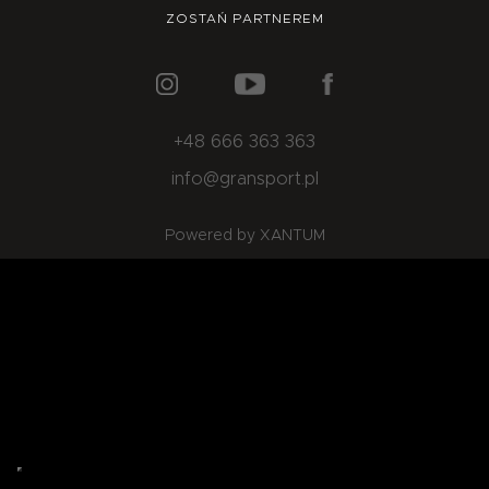
O NAS
OFERTA
BLOG
ZOSTAŃ PARTNEREM
ZOSTAŃ PARTNEREM
+48 666 363 363
info@gransport.pl
Powered by XANTUM