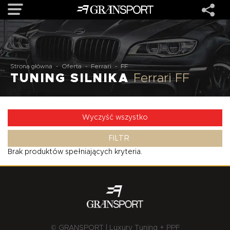
OFERTA
Strona główna
-
Oferta
-
Ferrari
-
FF
TUNING SILNIKA
Ferrari FF
MARKI
REALIZACJE
Wyczyść wszystko
FILTR
O NAS
Brak produktów spełniających kryteria.
USŁUGI
KONTAKT
© GRANSPORT | Luxury Tuning + PPF