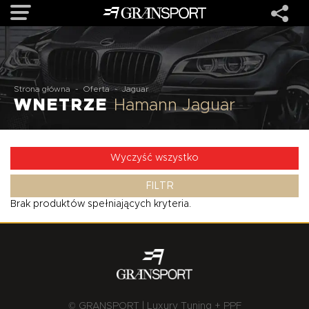
OFERTA
Strona główna
-
Oferta
-
Jaguar
WNETRZE
Hamann Jaguar
MARKI
REALIZACJE
Wyczyść wszystko
FILTR
O NAS
Brak produktów spełniających kryteria.
USŁUGI
KONTAKT
© GRANSPORT | Luxury Tuning + PPF