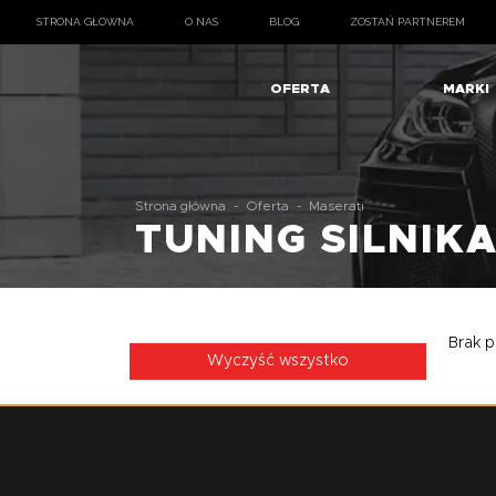
STRONA GŁÓWNA
O NAS
BLOG
ZOSTAŃ PARTNEREM
OFERTA
MARKI
Strona główna
-
Oferta
-
Maserati
TUNING SILNIK
Brak p
Wyczyść wszystko