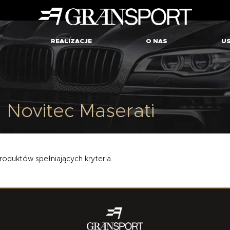
REALIZACJE
O NAS
US
A
Novitec Maserati
roduktów spełniających kryteria.