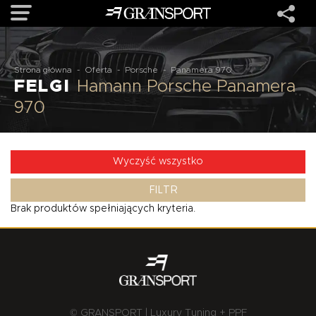
OFERTA
Strona główna
-
Oferta
-
Porsche
-
Panamera 970
FELGI
Hamann Porsche Panamera
970
MARKI
REALIZACJE
Wyczyść wszystko
FILTR
O NAS
Brak produktów spełniających kryteria.
USŁUGI
KONTAKT
© GRANSPORT | Luxury Tuning + PPF