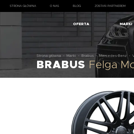
STRONA GŁÓWNA
O NAS
BLOG
ZOSTAŃ PARTNEREM
OFERTA
MARKI
Strona główna
-
Marki
-
Brabus
-
Mercedes-Benz
-
BRABUS
Felga M