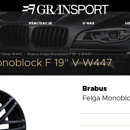
REALIZACJE
O NAS
US
V Klasa W447
-
Brabus Felga Monoblock F 19" V W447
onoblock F 19" V W447
Brabus
Felga Monoblo