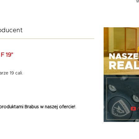
W
oducent
F 19"
ze 19 cali.
roduktami Brabus w naszej ofercie!