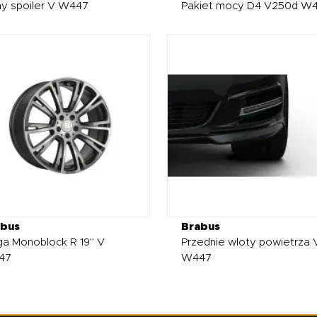
ny spoiler V W447
Pakiet mocy D4 V250d W
abus
Brabus
ga Monoblock R 19" V
Przednie wloty powietrza 
47
W447