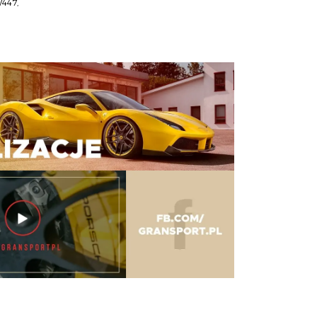
447
,