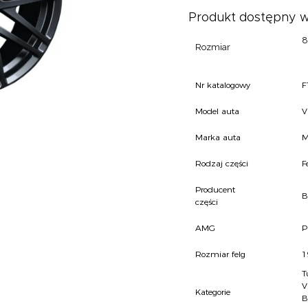
Produkt dostępny w
8
Rozmiar
Nr katalogowy
F
Model auta
V
Marka auta
M
Rodzaj części
F
Producent
B
części
AMG
P
Rozmiar felg
1
T
V
Kategorie
B