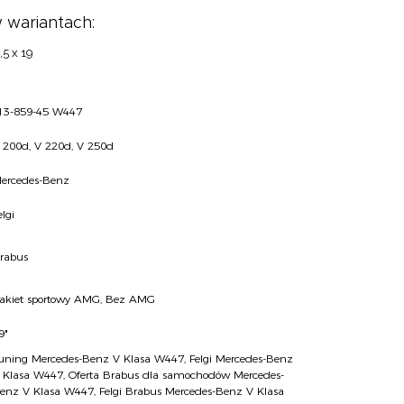
 wariantach:
,5 x 19
13-859-45 W447
 200d, V 220d, V 250d
ercedes-Benz
elgi
rabus
akiet sportowy AMG, Bez AMG
9"
uning Mercedes-Benz V Klasa W447
,
Felgi Mercedes-Benz
 Klasa W447
,
Oferta Brabus dla samochodów Mercedes-
enz V Klasa W447
,
Felgi Brabus Mercedes-Benz V Klasa