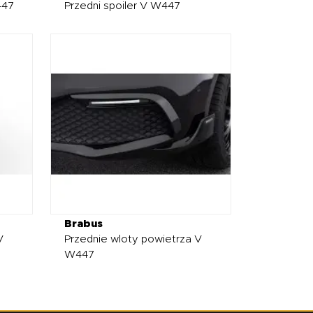
447
Przedni spoiler V W447
Brabus
V
Przednie wloty powietrza V
W447