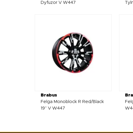
Dyfuzor V W447
Tyl
Brabus
Br
Felga Monoblock R Red/Black
Fel
19" V W447
W4