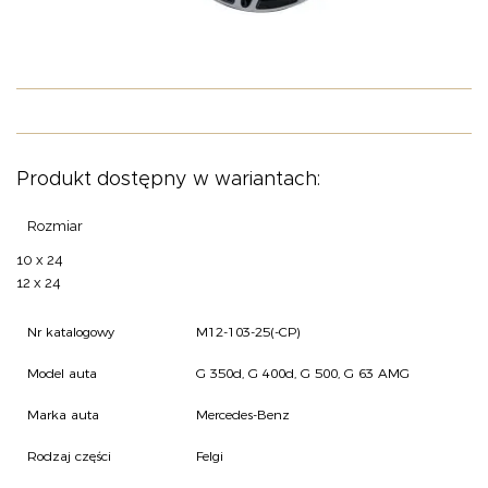
O NAS
OFERTA
BLOG
ZOSTAŃ PARTNEREM
Produkt dostępny w wariantach:
Rozmiar
10 x 24
12 x 24
Nr katalogowy
M12-103-25(-CP)
Model auta
G 350d, G 400d, G 500, G 63 AMG
Marka auta
Mercedes-Benz
Rodzaj części
Felgi