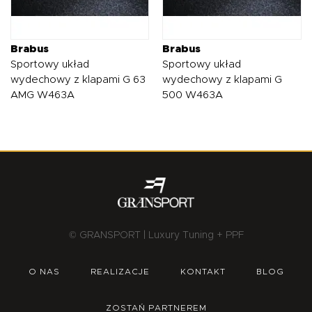
Brabus
Brabus
Sportowy układ
Sportowy układ
wydechowy z klapami G 63
wydechowy z klapami G
AMG W463A
500 W463A
© GRANSPORT | Luxury Tuning + PPF
O NAS
REALIZACJE
KONTAKT
BLOG
ZOSTAŃ PARTNEREM