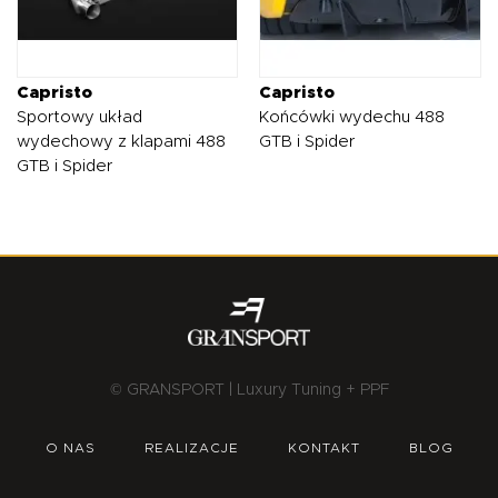
Capristo
Capristo
Sportowy układ
Końcówki wydechu 488
wydechowy z klapami 488
GTB i Spider
GTB i Spider
© GRANSPORT | Luxury Tuning + PPF
O NAS
REALIZACJE
KONTAKT
BLOG