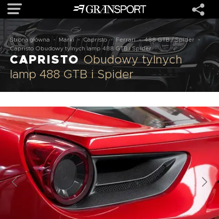
Strona główna
-
Marki
-
Capristo
-
Ferrari
-
488 GTB / Spider
-
OFERTA
Capristo Obudowy tylnych lamp 488 GTB i Spider
CAPRISTO
Obudowy tylnych
lamp 488 GTB i Spider
MARKI
REALIZACJE
O NAS
USŁUGI
KONTAKT