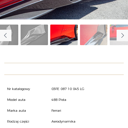
O NAS
OFERTA
BLOG
ZOSTAŃ PARTNEREM
Nr katalogowy
03FE 087 10 045 LG
Model auta
488 Pista
Marka auta
Ferrari
Rodzaj części
Aerodynamika