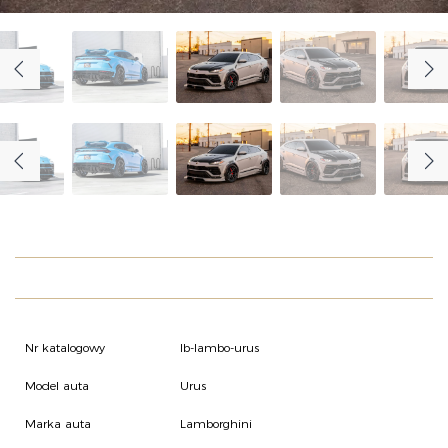
O NAS
OFERTA
BLOG
ZOSTAŃ PARTNEREM
Nr katalogowy
lb-lambo-urus
Model auta
Urus
Marka auta
Lamborghini