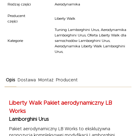
Rodzaj części
Aerodynamika
Producent
Liberty Walk
części
Tuning Lamborghini Urus
,
Aerodynamika
Lamborghini Urus
,
Oferta Liberty Walk dla
Kategorie
samochodów Lamborghini Urus
,
Aerodynamika Liberty Walk Lamborghini
Urus
,
Opis
Dostawa
Montaż
Producent
Liberty Walk
Pakiet aerodynamiczny LB
Works
Lamborghini Urus
Pakiet aerodynamiczny LB Works to ekskluzywna
propozycja kompleksowej modyfikacji Lamborghini