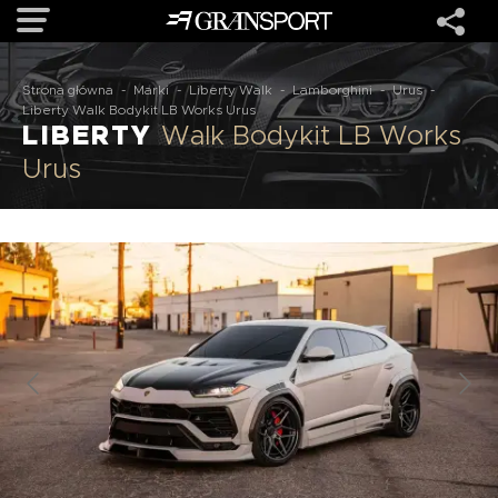
Strona główna
-
Marki
-
Liberty Walk
-
Lamborghini
-
Urus
-
OFERTA
Liberty Walk Bodykit LB Works Urus
LIBERTY
Walk Bodykit LB Works
Urus
MARKI
REALIZACJE
O NAS
USŁUGI
KONTAKT