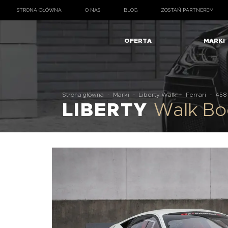
STRONA GŁÓWNA
O NAS
BLOG
ZOSTAŃ PARTNEREM
OFERTA
MARKI
Strona główna
-
Marki
-
Liberty Walk
-
Ferrari
-
458 
LIBERTY
Walk Bod