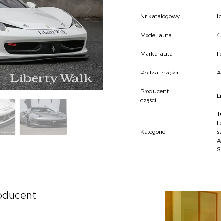
Nr katalogowy
l
Model auta
4
Marka auta
F
Rodzaj części
A
Producent
L
części
T
F
Kategorie
s
A
S
oducent