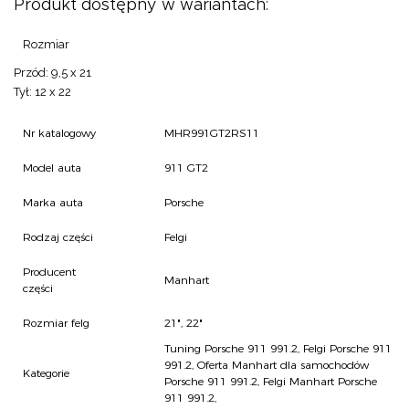
Produkt dostępny w wariantach:
Rozmiar
Przód: 9,5 x 21
Tył: 12 x 22
Nr katalogowy
MHR991GT2RS11
Model auta
911 GT2
Marka auta
Porsche
Rodzaj części
Felgi
Producent
Manhart
części
Rozmiar felg
21", 22"
Tuning Porsche 911 991.2
,
Felgi Porsche 911
991.2
,
Oferta Manhart dla samochodów
Kategorie
Porsche 911 991.2
,
Felgi Manhart Porsche
911 991.2
,