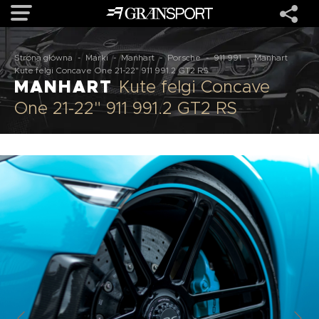
Strona główna
-
Marki
-
Manhart
-
Porsche
-
911 991
-
Manhart
OFERTA
Kute felgi Concave One 21-22" 911 991.2 GT2 RS
MANHART
Kute felgi Concave
One 21-22" 911 991.2 GT2 RS
MARKI
REALIZACJE
O NAS
USŁUGI
KONTAKT