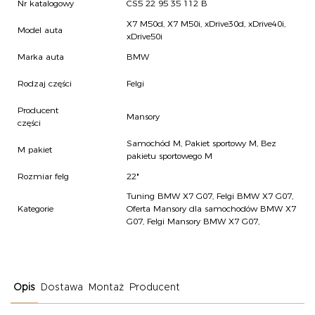
Nr katalogowy
CS5 22 95 35 112 B
X7 M50d, X7 M50i, xDrive30d, xDrive40i,
Model auta
xDrive50i
Marka auta
BMW
Rodzaj części
Felgi
Producent
Mansory
części
Samochód M, Pakiet sportowy M, Bez
M pakiet
pakietu sportowego M
Rozmiar felg
22"
Tuning BMW X7 G07
,
Felgi BMW X7 G07
,
Kategorie
Oferta Mansory dla samochodów BMW X7
G07
,
Felgi Mansory BMW X7 G07
,
Opis
Dostawa
Montaż
Producent