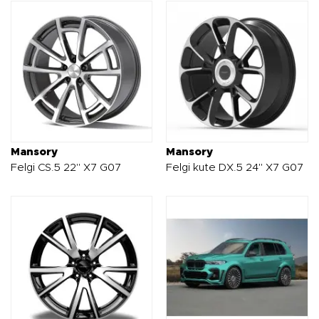
Mansory
Mansory
Felgi CS.5 22" X7 G07
Felgi kute DX.5 24" X7 G07