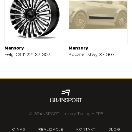
Mansory
Mansory
Felgi CS.11 22" X7 G07
Boczne listwy X7 G07
© GRANSPORT | Luxury Tuning + PPF
O NAS
REALIZACJE
KONTAKT
BLOG