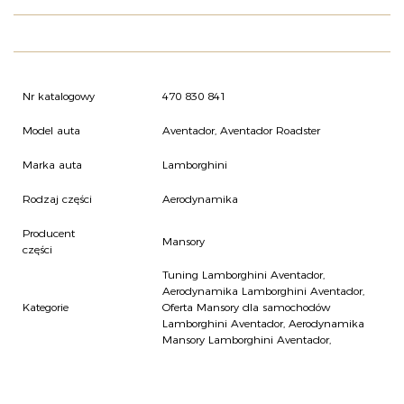
O NAS
OFERTA
BLOG
ZOSTAŃ PARTNEREM
Nr katalogowy
470 830 841
Model auta
Aventador, Aventador Roadster
Marka auta
Lamborghini
Rodzaj części
Aerodynamika
Producent
Mansory
części
Tuning Lamborghini Aventador
,
Aerodynamika Lamborghini Aventador
,
Kategorie
Oferta Mansory dla samochodów
Lamborghini Aventador
,
Aerodynamika
Mansory Lamborghini Aventador
,