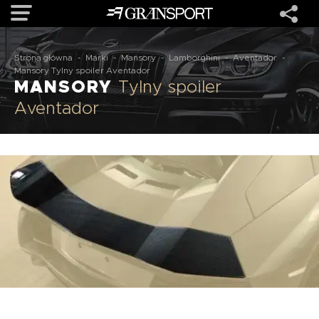
Strona główna
-
Marki
-
Mansory
-
Lamborghini
-
Aventador
-
OFERTA
Mansory Tylny spoiler Aventador
MANSORY
Tylny spoiler
Aventador
MARKI
REALIZACJE
O NAS
USŁUGI
KONTAKT