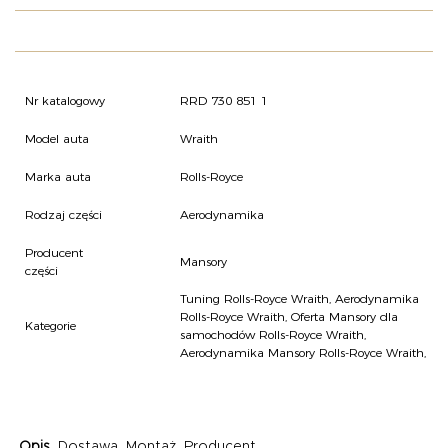
O NAS
OFERTA
BLOG
ZOSTAŃ PARTNEREM
Nr katalogowy
RRD 730 851 1
Model auta
Wraith
Marka auta
Rolls-Royce
Rodzaj części
Aerodynamika
Producent
Mansory
części
Tuning Rolls-Royce Wraith
,
Aerodynamika
Rolls-Royce Wraith
,
Oferta Mansory dla
Kategorie
samochodów Rolls-Royce Wraith
,
Aerodynamika Mansory Rolls-Royce Wraith
,
Opis
Dostawa
Montaż
Producent