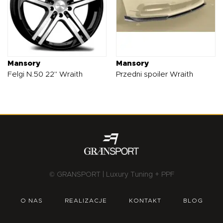
Mansory
Mansory
Felgi N.50 22" Wraith
Przedni spoiler Wraith
© GRANSPORT | Luxury Tuning + PPF
O NAS
REALIZACJE
KONTAKT
BLOG