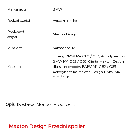
Marka auta
BMW
Rodzaj części
Aerodynamika
Producent
Maxton Design
części
M pakiet
Samochód M
Tuning BMW M4 G82 / G83
,
Aerodynamika
BMW M4 G82 / G83
,
Oferta Maxton Design
Kategorie
dla samochodów BMW M4 G82 / G83
,
Aerodynamika Maxton Design BMW M4
G82 / G83
,
Opis
Dostawa
Montaż
Producent
Maxton Design
Przedni spoiler