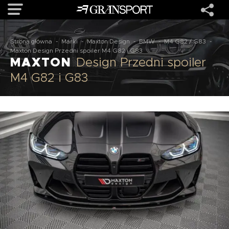
Strona główna
-
Marki
-
Maxton Design
-
BMW
-
M4 G82 / G83
-
OFERTA
Maxton Design Przedni spoiler M4 G82 i G83
MAXTON
Design Przedni spoiler
M4 G82 i G83
MARKI
REALIZACJE
O NAS
USŁUGI
KONTAKT