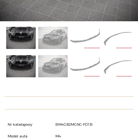
O NAS
OFERTA
BLOG
ZOSTAŃ PARTNEREM
Nr katalogowy
BM4G82MCNC-FD1B
Model auta
M4