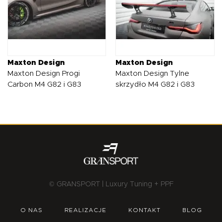
Maxton Design
Maxton Design
Maxton Design Progi
Maxton Design Tylne
Carbon M4 G82 i G83
skrzydło M4 G82 i G83
© GRANSPORT | Luxury Tuning + PPF
O NAS
REALIZACJE
KONTAKT
BLOG