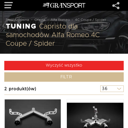
Strona główna
-
Oferta
-
Alfa Romeo
-
4C Coupe / Spider
TUNING
Capristo dla
OFERTA
samochodów Alfa Romeo 4C
Coupe / Spider
MARKI
REALIZACJE
Wyczyść wszystko
FILTR
O NAS
2 produkt(ów)
USŁUGI
KONTAKT