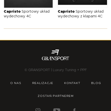
O NAS
OFERTA
BLOG
ZOSTAŃ PARTNEREM
Capristo
Sportowy układ
Capristo
Sportowy układ
wydechowy 4C
wydechowy z klapami 4C
© GRANSPORT | Luxury Tuning + PPF
O NAS
REALIZACJE
KONTAKT
BLOG
ZOSTAŃ PARTNEREM