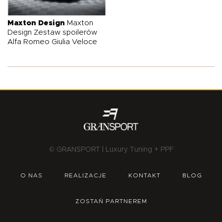
O NAS
OFERTA
BLOG
ZOSTAŃ PARTNEREM
Maxton Design
Maxton
Design Zestaw spoilerów
Alfa Romeo Giulia Veloce
© GRANSPORT | Luxury Tuning + PPF
O NAS
REALIZACJE
KONTAKT
BLOG
ZOSTAŃ PARTNEREM