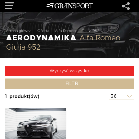
OFERTA
Strona główna
-
Oferta
-
Alfa Romeo
-
Giulia 952
AERODYNAMIKA
Alfa Romeo
Giulia 952
MARKI
REALIZACJE
Wyczyść wszystko
FILTR
O NAS
1 produkt(ów)
USŁUGI
KONTAKT