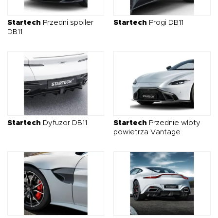
O NAS
OFERTA
BLOG
ZOSTAŃ PARTNEREM
Startech
Przedni spoiler
Startech
Progi DB11
DB11
Startech
Dyfuzor DB11
Startech
Przednie wloty
powietrza Vantage