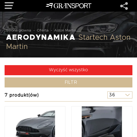
OFERTA
Strona główna
-
Oferta
-
Aston Martin
AERODYNAMIKA
Startech Aston
Martin
MARKI
REALIZACJE
Wyczyść wszystko
FILTR
O NAS
7 produkt(ów)
USŁUGI
KONTAKT