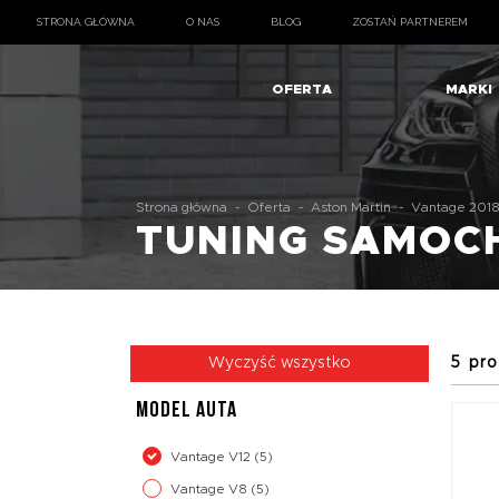
STRONA GŁÓWNA
O NAS
BLOG
ZOSTAŃ PARTNEREM
OFERTA
MARKI
Strona główna
-
Oferta
-
Aston Martin
-
Vantage 201
TUNING SAMO
5 pro
Wyczyść wszystko
MODEL AUTA
Vantage V12
(5)
Vantage V8
(5)