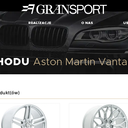
REALIZACJE
O NAS
US
8
CHODU
Aston Martin Vant
dukt(ów)