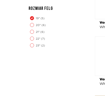
ROZMIAR FELG
19"
(5)
Vo
20"
(6)
Wh
21"
(6)
22"
(7)
23"
(2)
Vo
Wh